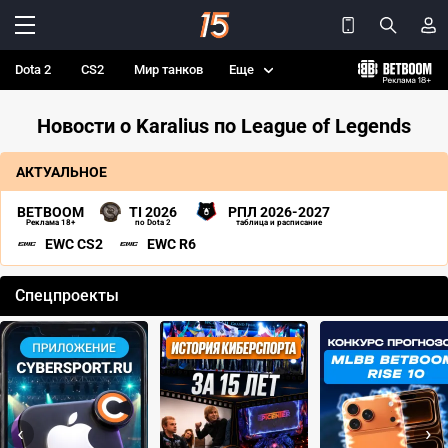
Dota 2
CS2
Мир танков
Еще
Новости о Karalius по League of Legends
АКТУАЛЬНОЕ
BETBOOM
TI 2026
РПЛ 2026-2027
Реклама 18+
по Dota 2
таблица и расписание
EWC CS2
EWC R6
Спецпроекты
‹
›