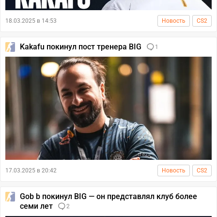
18.03.2025 в 14:53
Новость
CS2
Kakafu покинул пост тренера BIG
1
17.03.2025 в 20:42
Новость
CS2
Gob b покинул BIG — он представлял клуб более
семи лет
2