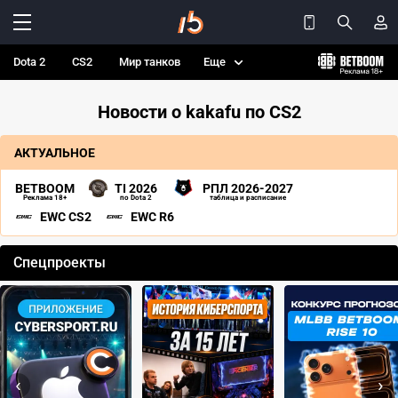
Dota 2
CS2
Мир танков
Еще
Новости о kakafu по CS2
АКТУАЛЬНОЕ
BETBOOM
TI 2026
РПЛ 2026-2027
Реклама 18+
по Dota 2
таблица и расписание
EWC CS2
EWC R6
Спецпроекты
‹
›