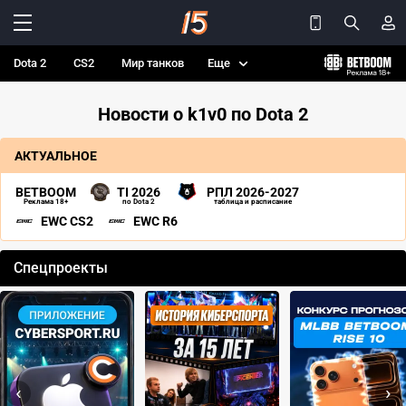
Dota 2
CS2
Мир танков
Еще
Новости о k1v0 по Dota 2
АКТУАЛЬНОЕ
BETBOOM
TI 2026
РПЛ 2026-2027
Реклама 18+
по Dota 2
таблица и расписание
EWC CS2
EWC R6
Спецпроекты
‹
›