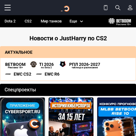
Dota 2
CS2
Мир танков
Еще
Новости о JustHarry по CS2
АКТУАЛЬНОЕ
BETBOOM
TI 2026
РПЛ 2026-2027
Реклама 18+
по Dota 2
таблица и расписание
EWC CS2
EWC R6
Спецпроекты
‹
›