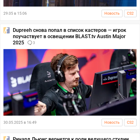
29.05 в 15:06
Новость
CS2
Dupreeh снова попал в список кастеров — игрок
поучаствует в освещении BLAST.tv Austin Major
2025
3
30.05.2025 в 16:49
Новость
CS2
Ричард Льюис вернется к роли ведущего студии