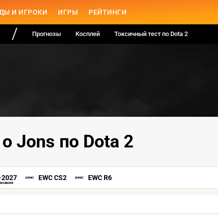
ДЫ И ИГРОКИ
ИГРЫ
РЕЙТИНГИ
Прогнозы
Косплей
Токсичный тест по Dota 2
о Jons по Dota 2
-2027
EWC CS2
EWC R6
писание