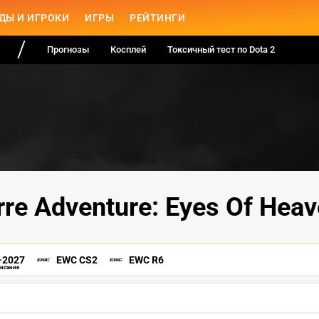
ДЫ И ИГРОКИ
ИГРЫ
РЕЙТИНГИ
Прогнозы
Косплей
Токсичный тест по Dota 2
rre Adventure: Eyes Of Hea
-2027
EWC CS2
EWC R6
писание