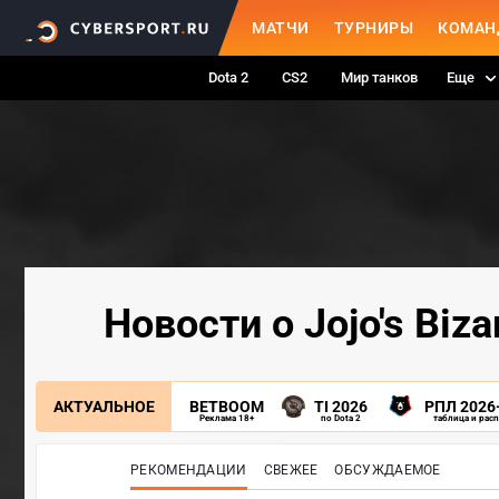
МАТЧИ
ТУРНИРЫ
КОМАН
Dota 2
CS2
Мир танков
Еще
Новости о Jojo's Biza
АКТУАЛЬНОЕ
BETBOOM
TI 2026
РПЛ 2026
Реклама 18+
по Dota 2
таблица и рас
РЕКОМЕНДАЦИИ
СВЕЖЕЕ
ОБСУЖДАЕМОЕ