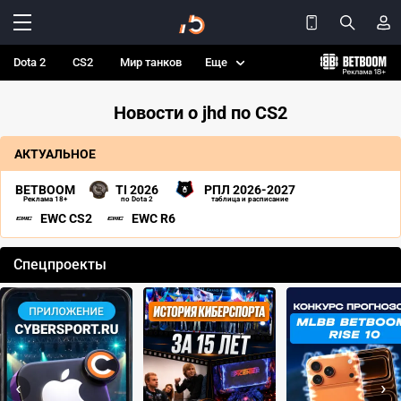
Dota 2
CS2
Мир танков
Еще
Новости о jhd по CS2
АКТУАЛЬНОЕ
BETBOOM
TI 2026
РПЛ 2026-2027
Реклама 18+
по Dota 2
таблица и расписание
EWC CS2
EWC R6
Спецпроекты
‹
›