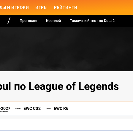
ДЫ И ИГРОКИ
ИГРЫ
РЕЙТИНГИ
Прогнозы
Косплей
Токсичный тест по Dota 2
bul по League of Legends
-2027
EWC CS2
EWC R6
писание