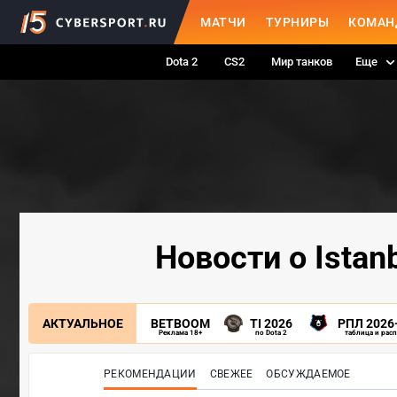
МАТЧИ
ТУРНИРЫ
КОМАН
Dota 2
CS2
Мир танков
Еще
Новости о Istan
АКТУАЛЬНОЕ
BETBOOM
TI 2026
РПЛ 2026
Реклама 18+
по Dota 2
таблица и рас
РЕКОМЕНДАЦИИ
СВЕЖЕЕ
ОБСУЖДАЕМОЕ