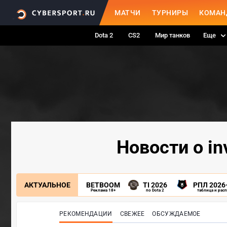
МАТЧИ
ТУРНИРЫ
КОМАН
Dota 2
CS2
Мир танков
Еще
Новости о in
АКТУАЛЬНОЕ
BETBOOM
TI 2026
РПЛ 2026
Реклама 18+
по Dota 2
таблица и рас
РЕКОМЕНДАЦИИ
СВЕЖЕЕ
ОБСУЖДАЕМОЕ