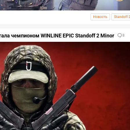
Новость
Standoff 
тала чемпионом WINLINE EPIC Standoff 2 Minor
8