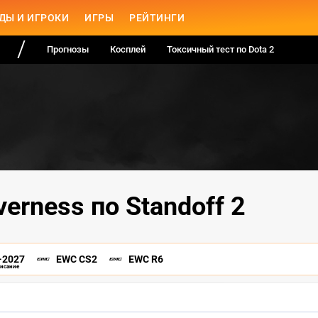
ДЫ И ИГРОКИ
ИГРЫ
РЕЙТИНГИ
Прогнозы
Косплей
Токсичный тест по Dota 2
verness по Standoff 2
-2027
EWC CS2
EWC R6
писание