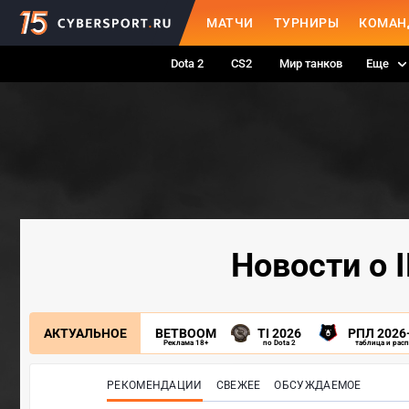
МАТЧИ
ТУРНИРЫ
КОМАН
Dota 2
CS2
Мир танков
Еще
Новости о 
АКТУАЛЬНОЕ
BETBOOM
TI 2026
РПЛ 2026
Реклама 18+
по Dota 2
таблица и рас
РЕКОМЕНДАЦИИ
СВЕЖЕЕ
ОБСУЖДАЕМОЕ