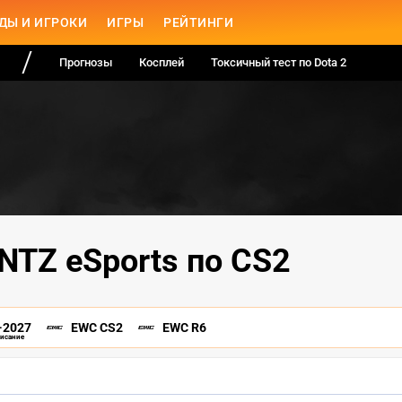
ДЫ И ИГРОКИ
ИГРЫ
РЕЙТИНГИ
Прогнозы
Косплей
Токсичный тест по Dota 2
INTZ eSports по CS2
-2027
EWC CS2
EWC R6
писание