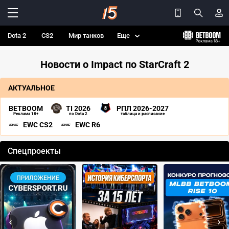
Dota 2
CS2
Мир танков
Еще
Новости о Impact по StarCraft 2
АКТУАЛЬНОЕ
BETBOOM
TI 2026
РПЛ 2026-2027
Реклама 18+
по Dota 2
таблица и расписание
EWC CS2
EWC R6
Спецпроекты
‹
›