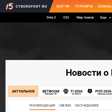
МАТЧИ
ТУРНИРЫ
КОМАН
Dota 2
CS2
Мир танков
Еще
Новости о 
АКТУАЛЬНОЕ
BETBOOM
TI 2026
РПЛ 2026
Реклама 18+
по Dota 2
таблица и рас
РЕКОМЕНДАЦИИ
СВЕЖЕЕ
ОБСУЖДАЕМОЕ