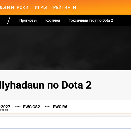
ДЫ И ИГРОКИ
ИГРЫ
РЕЙТИНГИ
Прогнозы
Косплей
Токсичный тест по Dota 2
Ilyhadaun по Dota 2
-2027
EWC CS2
EWC R6
писание