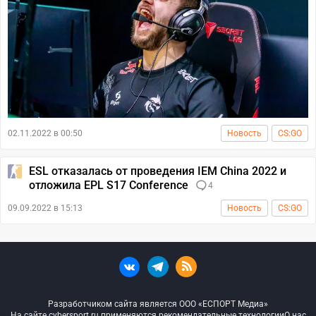
02.11.2022 в 00:50
Новость
CS:GO
ESL отказалась от проведения IEM China 2022 и
отложила EPL S17 Conference
4
09.09.2022 в 15:13
Новость
CS:GO
Разработчиком сайта является ООО «ЕСПОРТ Медиа»
На сайте cybersport.ru применяются рекомендательные технологии
О нас