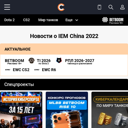
Dota 2
CS2
Мир танков
Еще
Новости о IEM China 2022
АКТУАЛЬНОЕ
BETBOOM
TI 2026
РПЛ 2026-2027
Реклама 18+
по Dota 2
таблица и расписание
EWC CS2
EWC R6
Спецпроекты
‹
›