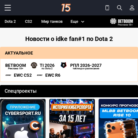
Dota 2
CS2
Мир танков
Еще
Новости о idke fan#1 по Dota 2
АКТУАЛЬНОЕ
BETBOOM
TI 2026
РПЛ 2026-2027
Реклама 18+
по Dota 2
таблица и расписание
EWC CS2
EWC R6
Спецпроекты
‹
›