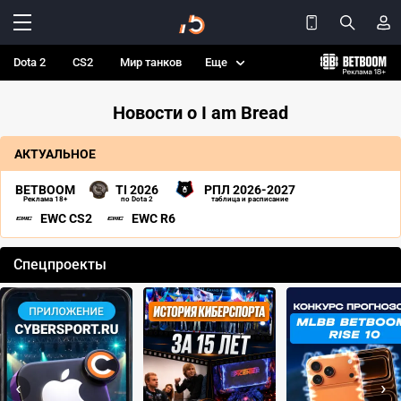
Dota 2
CS2
Мир танков
Еще
Новости о I am Bread
АКТУАЛЬНОЕ
BETBOOM
TI 2026
РПЛ 2026-2027
Реклама 18+
по Dota 2
таблица и расписание
EWC CS2
EWC R6
Спецпроекты
‹
›