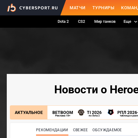
МАТЧИ
ТУРНИРЫ
КОМАН
Dota 2
CS2
Мир танков
Еще
Новости о Heroe
АКТУАЛЬНОЕ
BETBOOM
TI 2026
РПЛ 2026
Реклама 18+
по Dota 2
таблица и рас
РЕКОМЕНДАЦИИ
СВЕЖЕЕ
ОБСУЖДАЕМОЕ