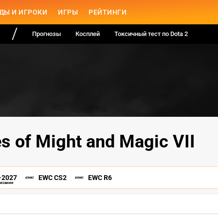
ДЫ И ИГРОКИ
ИГРЫ
РЕЙТИНГИ
Прогнозы
Косплей
Токсичный тест по Dota 2
s of Might and Magic VII
-2027
EWC CS2
EWC R6
писание