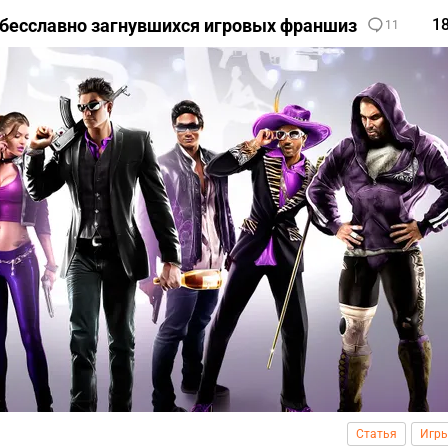
ь бесславно загнувшихся игровых франшиз
1
11
Статья
Игр