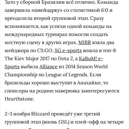
Зато у сборной Бразилии всё отлично. Команда
завершила «швейцарку» со статистикой 6:0 и
преодолела второй групповой этап. Сразу
вспоминается, как успехи одной команды на
международных турнирах помогли создать
местную сцену в других играх.
MIBR
взяла два
мейджора по CS:GO,
SG e-sports
вошла в топ-8
The Kiev Major 2017 по Dota 2, а
KaBuM! e-
Sports
выбила
Alliance
из 2014 Season World
Championship по League of Legends. Если
бразильцы хорошо выступят в Анахайме, то
спонсоры на родине наверняка заинтересуются
Hearthstone.
2-3 ноября Blizzard проведёт уже третий
групповой этап (вновь GSL) и плей-офф на четыре