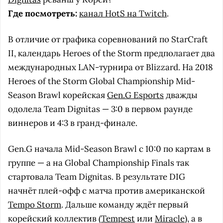
Где посмотреть:
канал HotS на Twitch
.
В отличие от графика соревнований по StarCraft
II, календарь Heroes of the Storm предполагает два
международных LAN-турнира от Blizzard. На 2018
Heroes of the Storm Global Championship Mid-
Season Brawl корейская
Gen.G Esports
дважды
одолела Team Dignitas — 3:0 в первом раунде
виннеров и 4:3 в гранд-финале.
Gen.G начала Mid-Season Brawl с 10:0 по картам в
группе — а на Global Championship Finals так
стартовала Team Dignitas. В результате DIG
начнёт плей-офф с матча против американской
Tempo Storm
. Дальше команду ждёт первый
корейский коллектив (
Tempest
или
Miracle
), а в