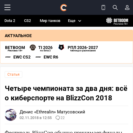
Dota 2
CS2
Мир танков
Еще
АКТУАЛЬНОЕ
BETBOOM
TI 2026
РПЛ 2026-2027
Реклама 18+
по Dota 2
таблица и расписание
EWC CS2
EWC R6
Статья
Четыре чемпионата за два дня: всё
о киберспорте на BlizzCon 2018
Денис «Ethrealin» Матусовский
02.11.2018 в 12:55
22
Фестиваль BlizzCon обычно принимает финалы