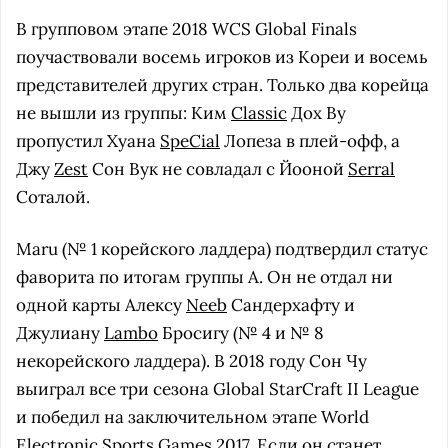
В групповом этапе 2018 WCS Global Finals
поучаствовали восемь игроков из Кореи и восемь
представителей других стран. Только два корейца
не вышли из группы: Ким
Classic
Дох Ву
пропустил Хуана
SpeCial
Лопеза в плей-офф, а
Джу
Zest
Сон Вук не совладал с Йооной
Serral
Соталой.
Maru (№ 1 корейского ладдера) подтвердил статус
фаворита по итогам группы A. Он не отдал ни
одной карты Алексу
Neeb
Сандерхафту и
Джулиану
Lambo
Бросигу (№ 4 и № 8
некорейского ладдера). В 2018 году Сон Чу
выиграл все три сезона Global StarCraft II League
и победил на заключительном этапе World
Electronic Sports Games 2017. Если он станет