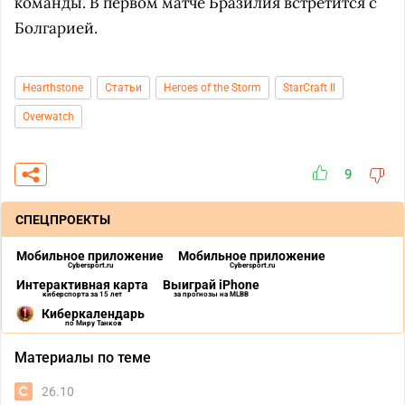
команды. В первом матче Бразилия встретится с
Болгарией.
Hearthstone
Статьи
Heroes of the Storm
StarCraft II
Overwatch
9
СПЕЦПРОЕКТЫ
Мобильное приложение
Мобильное приложение
Cybersport.ru
Cybersport.ru
Интерактивная карта
Выиграй iPhone
киберспорта за 15 лет
за прогнозы на MLBB
Киберкалендарь
по Миру Танков
Материалы по теме
26.10