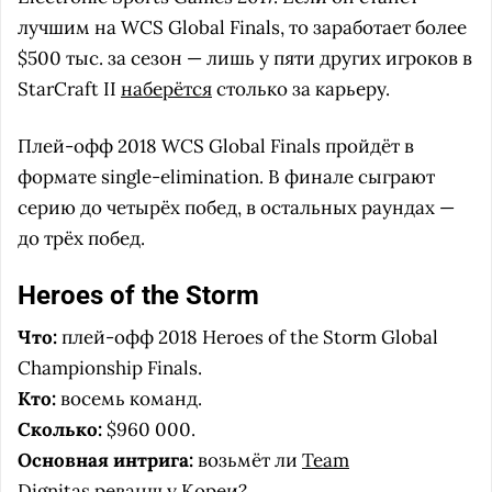
лучшим на WCS Global Finals, то заработает более
$500 тыс. за сезон — лишь у пяти других игроков в
StarCraft II
наберётся
столько за карьеру.
Плей-офф 2018 WCS Global Finals пройдёт в
формате single-elimination. В финале сыграют
серию до четырёх побед, в остальных раундах —
до трёх побед.
Heroes of the Storm
Что:
плей-офф 2018 Heroes of the Storm Global
Championship Finals.
Кто:
восемь команд.
Сколько:
$960 000.
Основная интрига:
возьмёт ли
Team
Dignitas
реванш у Кореи?