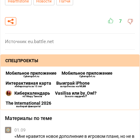
Hearthstone
Новости
Патчи
7
Источник
eu.battle.net
СПЕЦПРОЕКТЫ
Мобильное приложение
Мобильное приложение
Cybersport.ru
Cybersport.ru
Интерактивная карта
Выиграй iPhone
киберспорта за 15 лет
за прогнозы на MLBB
Киберкалендарь
Vasilisa или by_Owl?
по Миру Танков
За кого сердечко?
The International 2026
выбирай фаворита!
Материалы по теме
01.09
«Мне нравится новое дополнение в игровом плане, но не в