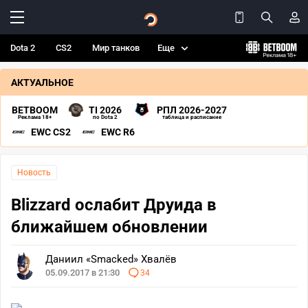
Dota 2
CS2
Мир танков
Еще
АКТУАЛЬНОЕ
BETBOOM
TI 2026
РПЛ 2026-2027
Реклама 18+
по Dota 2
таблица и расписание
EWC CS2
EWC R6
Новость
Blizzard ослабит Друида в
ближайшем обновлении
Даниил «Smacked» Хвалёв
05.09.2017 в 21:30
34