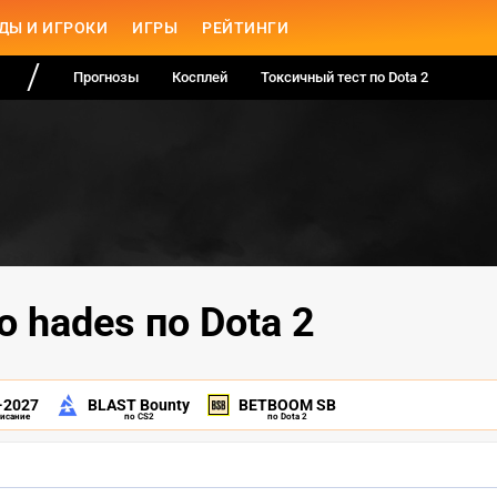
ДЫ И ИГРОКИ
ИГРЫ
РЕЙТИНГИ
Прогнозы
Косплей
Токсичный тест по Dota 2
о hades по Dota 2
-2027
BLAST Bounty
BETBOOM SB
писание
по CS2
по Dota 2