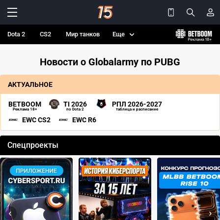
Dota 2
CS2
Мир танков
Еще
Новости о Globalarmy по PUBG
АКТУАЛЬНОЕ
BETBOOM
TI 2026
РПЛ 2026-2027
Реклама 18+
по Dota 2
таблица и расписание
EWC CS2
EWC R6
Спецпроекты
‹
›