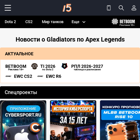
Dota 2
CS2
Мир танков
Еще
Новости о Gladiators по Apex Legends
АКТУАЛЬНОЕ
BETBOOM
TI 2026
РПЛ 2026-2027
Реклама 18+
по Dota 2
таблица и расписание
EWC CS2
EWC R6
Спецпроекты
‹
›