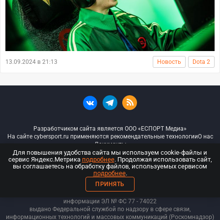
13.09.2024 в 21:13
Новость
Dota 2
Разработчиком сайта является ООО «ЕСПОРТ Медиа»
На сайте cybersport.ru применяются рекомендательные технологии
О нас
Документы
Для повышения удобства сайта мы используем cookie-файлы и
сервис Яндекс.Метрика
подробнее
. Продолжая использовать сайт,
© ООО «Киберспорт.ру» — Все права защищены
вы соглашаетесь на обработку файлов, используемых сервисом
подробнее
.
18+
ПРИНЯТЬ
ООО «Киберспорт.ру». Свидетельство о регистрации средств массовой
информации ЭЛ № ФС 77 - 74
022
выдано Федеральной службой по надзору в сфере связи,
информационных технологий и массовых коммуникаций (Роскомнадзор)