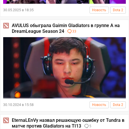
30.05.2025 в 18:35
Новость
Dota 2
AVULUS обыграла Gaimin Gladiators в группе А на
DreamLeague Season 24
33
30.10.2024 в 15:58
Новость
Dota 2
EternaLEnVy назвал решающую ошибку от Tundra в
матче против Gladiators на TI13
5