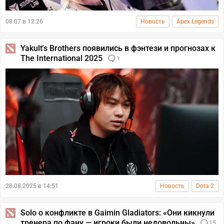
08.07 в 12:26
Новость
Apex Legends
Yakult's Brothers появились в фэнтези и прогнозах к
The International 2025
1
28.08.2025 в 14:51
Новость
Dota 2
Solo о конфликте в Gaimin Gladiators: «Они кикнули
тренера по фану — игроки были недовольны»
15