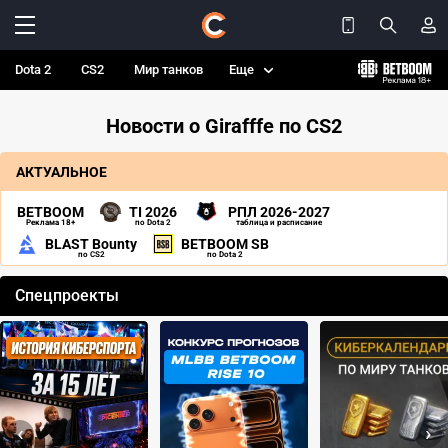
Dota 2
CS2
Мир танков
Еще
Новости о Girafffe по CS2
АКТУАЛЬНОЕ
BETBOOM
TI 2026
РПЛ 2026-2027
Реклама 18+
по Dota 2
таблица и расписание
BLAST Bounty
BETBOOM SB
по CS2
по Dota 2
Спецпроекты
‹
›