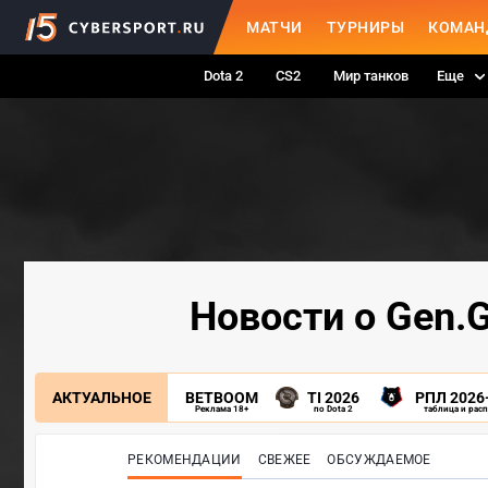
МАТЧИ
ТУРНИРЫ
КОМАН
Dota 2
CS2
Мир танков
Еще
Новости о Gen.G
АКТУАЛЬНОЕ
BETBOOM
TI 2026
РПЛ 2026
Реклама 18+
по Dota 2
таблица и рас
РЕКОМЕНДАЦИИ
СВЕЖЕЕ
ОБСУЖДАЕМОЕ