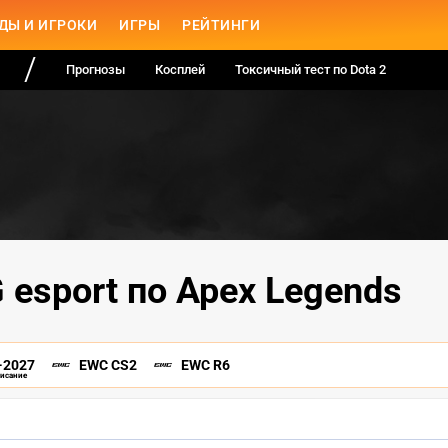
ДЫ И ИГРОКИ
ИГРЫ
РЕЙТИНГИ
Прогнозы
Косплей
Токсичный тест по Dota 2
 esport по Apex Legends
-2027
EWC CS2
EWC R6
писание