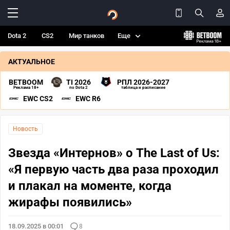
Dota 2
CS2
Мир танков
Еще
АКТУАЛЬНОЕ
BETBOOM
TI 2026
РПЛ 2026-2027
Реклама 18+
по Dota 2
таблица и расписание
EWC CS2
EWC R6
Новость
Звезда «Интернов» о The Last of Us:
«Я первую часть два раза проходил
и плакал на моменте, когда
жирафы появились»
18.09.2025 в 00:01
8