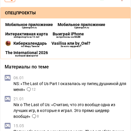
СПЕЦПРОЕКТЫ
Мобильное приложение
Мобильное приложение
Cybersport.ru
Cybersport.ru
Интерактивная карта
Выиграй iPhone
киберспорта за 15 лет
за прогнозы на MLBB
Киберкалендарь
Vasilisa или by_Owl?
по Миру Танков
За кого сердечко?
The International 2026
выбирай фаворита!
Материалы по теме
06.01
NS: «The Last of Us Part I оказалась ну пипец душниной для
меня»
12
21.01
Nix о The Last of Us: «Считаю, что это вообще одна из
лучших игр, в которые я играл. Это прямо шедевр
вообще»
8
15.05