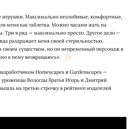
ые игрушки. Максимально незлобивые, комфортные,
я меня как таблетка. Можно часами жать на
ы. Три в ряд — максимально просто. Другое дело —
вда раздражает меня своей стерильностью,
м своим существом, но он непременный персонаж в
нно к нему возвращаюсь».
 разработчиком Homescapes и Gardenscapes —
и уроженцы Вологды братья Игорь и Дмитрий
а вышла на третью строчку в рейтинге издателей