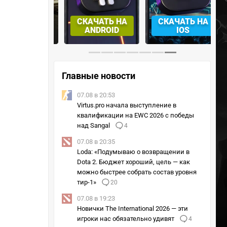
СКАЧАТЬ НА
СКАЧАТЬ НА
ЫБРАТЬ
ANDROID
IOS
Главные новости
07.08 в 20:53
Virtus.pro начала выступление в
квалификации на EWC 2026 с победы
над Sangal
4
07.08 в 20:35
Loda: «Подумываю о возвращении в
Dota 2. Бюджет хороший, цель — как
можно быстрее собрать состав уровня
тир-1»
20
07.08 в 19:23
Новички The International 2026 — эти
игроки нас обязательно удивят
4