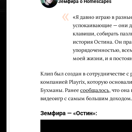
Земфира о Homescapes
«Я давно играю в разн
успокаивающие — они дл
клавиши, собирать пазл
история Остина. Он пра
упорядоченностью, все
моей жизни, и я постоя
Клип был создан в сотрудничестве с
компанией Playrix, которую основал
Бухманы. Ранее
сообщалось
, что он
видеоигр с самым большим доходом.
Земфира — «Остин»: