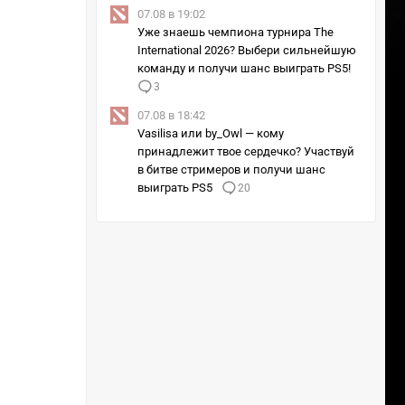
07.08 в 19:02
Уже знаешь чемпиона турнира The
International 2026? Выбери сильнейшую
команду и получи шанс выиграть PS5!
3
07.08 в 18:42
Vasilisa или by_Owl — кому
принадлежит твое сердечко? Участвуй
в битве стримеров и получи шанс
выиграть PS5
20