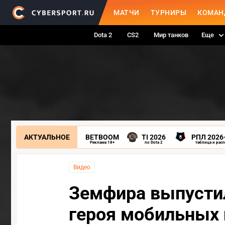
МАТЧИ
ТУРНИРЫ
КОМАН
Dota 2
CS2
Мир танков
Еще
АКТУАЛЬНОЕ
BETBOOM
TI 2026
РПЛ 2026
Реклама 18+
по Dota 2
таблица и рас
Видео
Земфира выпусти
героя мобильных 