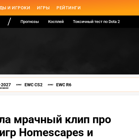
ДЫ И ИГРОКИ
ИГРЫ
РЕЙТИНГИ
Прогнозы
Косплей
Токсичный тест по Dota 2
-2027
EWC CS2
EWC R6
писание
ла мрачный клип про
игр Homescapes и