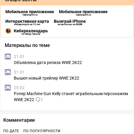
Мобильное приложение
Мобильное приложение
Cybersport.ru
Cybersport.ru
Интерактивная карта
Выиграй iPhone
киберспорта за 15 лет
за прогнозы на MLBB
Киберкалендарь
по Миру Танков
Материалы по теме
21.01
Объявлена дата релиза WWE 2K22
31.01
Вышел новый трейлер WWE 2K22
25.02
Рэпер Machine Gun Kelly станет играбельным персонажем
WWE 2K22
2
Комментарии
ПО ДАТЕ
ПО ПОПУЛЯРНОСТИ