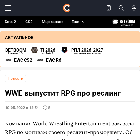
Dota 2
CS2
Мир танков
Еще
АКТУАЛЬНОЕ
BETBOOM
TI 2026
РПЛ 2026-2027
Реклама 18+
по Dota 2
таблица и расписание
EWC CS2
EWC R6
Новость
WWE выпустит RPG про реслинг
10.05.2022 в 13:54
5
Компания World Wrestling Entertainment заказала
RPG по мотивам своего реслинг-промоушена. Об