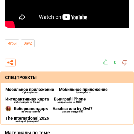
Игры
DayZ
0
СПЕЦПРОЕКТЫ
Мобильное приложение
Мобильное приложение
Cybersport.ru
Cybersport.ru
Интерактивная карта
Выиграй iPhone
киберспорта за 15 лет
за прогнозы на MLBB
Киберкалендарь
Vasilisa или by_Owl?
по Миру Танков
За кого сердечко?
The International 2026
выбирай фаворита!
Материалы по теме