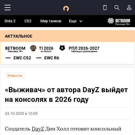
Dota 2
CS2
Мир танков
Еще
АКТУАЛЬНОЕ
BETBOOM
TI 2026
РПЛ 2026-2027
Реклама 18+
по Dota 2
таблица и расписание
EWC CS2
EWC R6
Новость
«Выживач» от автора DayZ выйдет
на консолях в 2026 году
24.10.2025 в 10:09
Создатель
DayZ
Дин Холл готовит консольный