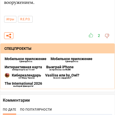
вооружением.
Игры
R.E.P.O.
2
СПЕЦПРОЕКТЫ
Мобильное приложение
Мобильное приложение
Cybersport.ru
Cybersport.ru
Интерактивная карта
Выиграй iPhone
киберспорта за 15 лет
за прогнозы на MLBB
Киберкалендарь
Vasilisa или by_Owl?
по Миру Танков
За кого сердечко?
The International 2026
выбирай фаворита!
Комментарии
ПО ДАТЕ
ПО ПОПУЛЯРНОСТИ