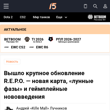
Dota 2
CS2
Мир танков
Еще
АКТУАЛЬНОЕ
BETBOOM
TI 2026
РПЛ 2026-2027
Реклама 18+
по Dota 2
таблица и расписание
EWC CS2
EWC R6
Новость
Вышло крупное обновление
R.E.P.O. — новая карта, «лунные
фазы» и геймплейные
нововведения
Андрей «Kille Mall» Лучников