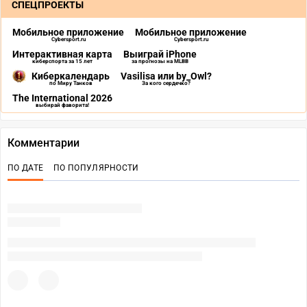
СПЕЦПРОЕКТЫ
Мобильное приложение
Мобильное приложение
Cybersport.ru
Cybersport.ru
Интерактивная карта
Выиграй iPhone
киберспорта за 15 лет
за прогнозы на MLBB
Киберкалендарь
Vasilisa или by_Owl?
по Миру Танков
За кого сердечко?
The International 2026
выбирай фаворита!
Комментарии
ПО ДАТЕ
ПО ПОПУЛЯРНОСТИ