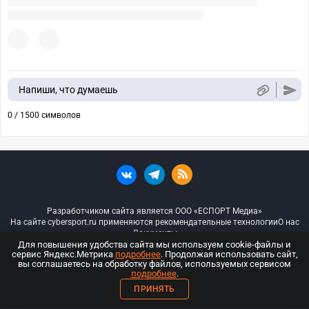
Напиши, что думаешь
0 / 1500 символов
Разработчиком сайта является ООО «ЕСПОРТ Медиа»
На сайте cybersport.ru применяются рекомендательные технологии
О нас
Документы
Для повышения удобства сайта мы используем cookie-файлы и
сервис Яндекс.Метрика
подробнее
. Продолжая использовать сайт,
© ООО «Киберспорт.ру» — Все права защищены
вы соглашаетесь на обработку файлов, используемых сервисом
подробнее
.
18+
ПРИНЯТЬ
ООО «Киберспорт.ру». Свидетельство о регистрации средств массовой