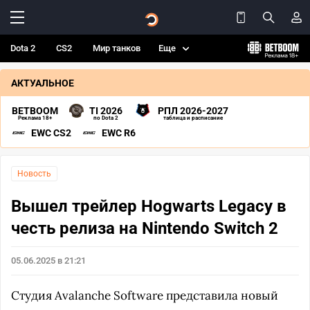
Dota 2
CS2
Мир танков
Еще
АКТУАЛЬНОЕ
BETBOOM
TI 2026
РПЛ 2026-2027
Реклама 18+
по Dota 2
таблица и расписание
EWC CS2
EWC R6
Новость
Вышел трейлер Hogwarts Legacy в
честь релиза на Nintendo Switch 2
05.06.2025 в 21:21
Студия Avalanche Software представила новый