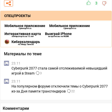
3
СПЕЦПРОЕКТЫ
Мобильное приложение
Мобильное приложение
Cybersport.ru
Cybersport.ru
Интерактивная карта
Выиграй iPhone
киберспорта за 15 лет
за прогнозы на MLBB
Киберкалендарь
по Миру Танков
Материалы по теме
23.11
Cyberpunk 2077 стала самой отслеживаемой невышедшей
игрой в Steam
3
23.11
На популярном форуме отключили темы о Cyberpunk 2077
из-за Дня памяти трансгендеров
22
Комментарии