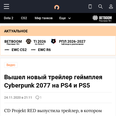
Dota 2
CS2
Мир танков
Еще
АКТУАЛЬНОЕ
BETBOOM
TI 2026
РПЛ 2026-2027
Реклама 18+
по Dota 2
таблица и расписание
EWC CS2
EWC R6
Видео
Вышел новый трейлер геймплея
Cyberpunk 2077 на PS4 и PS5
24.11.2020 в 21:11
1
CD Projekt RED выпустила трейлер, в котором