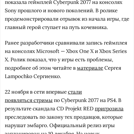
показала геймплей Cyberpunk 2077 на консолях
Sony прошлого и нового поколений. В ролике
продемонстрировали отрывок из начала игры, где
главный герой ступает на путь кочевника.
Ранее разработчики сравнивали запись геймплея
на консолях Microsoft — Xbox One X и Xbox Series
X. Ролик показал, что у игры есть проблемы,
подробнее об этом читайте в
материале
Сергея
Lampochko Сергиенко.
22 ноября в сети впервые
стали
появляться стримы
по Cyberpunk 2077 на PS4. В
результате скандала CD Projekt RED
пригрозила
преследовать по закону тех продавцов, которые
нарушат эмбарго. Официальный релиз игры
запланирован на 10 декабря. На новых