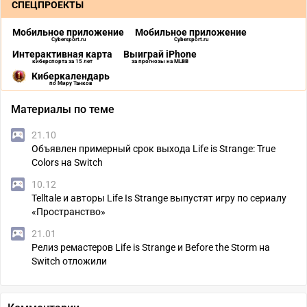
СПЕЦПРОЕКТЫ
Мобильное приложение
Мобильное приложение
Cybersport.ru
Cybersport.ru
Интерактивная карта
Выиграй iPhone
киберспорта за 15 лет
за прогнозы на MLBB
Киберкалендарь
по Миру Танков
Материалы по теме
21.10
Объявлен примерный срок выхода Life is Strange: True
Colors на Switch
10.12
Telltale и авторы Life Is Strange выпустят игру по сериалу
«Пространство»
21.01
Релиз ремастеров Life is Strange и Before the Storm на
Switch отложили