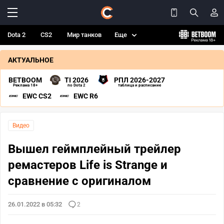
Dota 2
CS2
Мир танков
Еще
АКТУАЛЬНОЕ
BETBOOM
TI 2026
РПЛ 2026-2027
Реклама 18+
по Dota 2
таблица и расписание
EWC CS2
EWC R6
Видео
Вышел геймплейный трейлер
ремастеров Life is Strange и
сравнение с оригиналом
26.01.2022 в 05:32
2