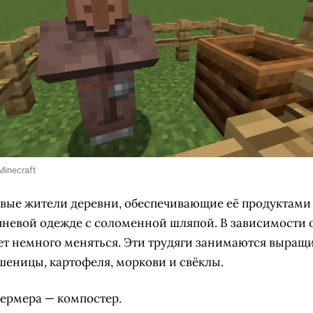
inecraft
ые жители деревни, обеспечивающие её продуктами
чневой одежде с соломенной шляпой. В зависимости
т немного меняться. Эти трудяги занимаются выращ
пшеницы, картофеля, моркови и свёклы.
фермера — компостер.