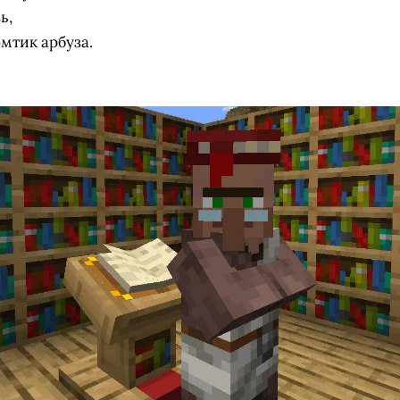
ь,
мтик арбуза.