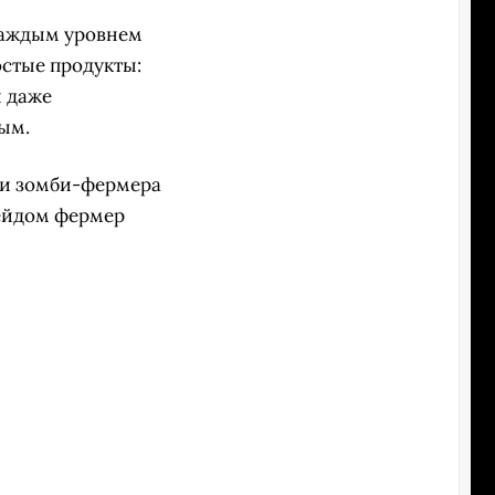
 каждым уровнем
остые продукты:
и даже
ным.
нии зомби-фермера
рейдом фермер