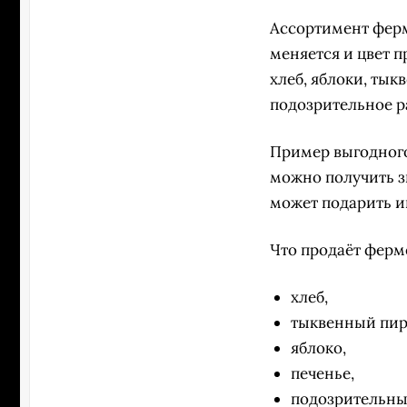
Ассортимент ферме
меняется и цвет п
хлеб, яблоки, тык
подозрительное ра
Пример выгодного
можно получить з
может подарить иг
Что продаёт ферме
хлеб,
тыквенный пир
яблоко,
печенье,
подозрительны