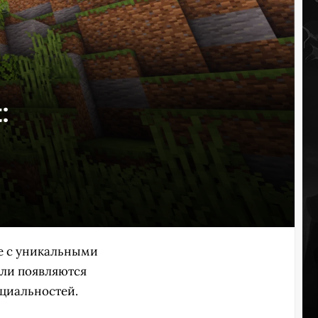
:
е с уникальными
ели появляются
ециальностей.