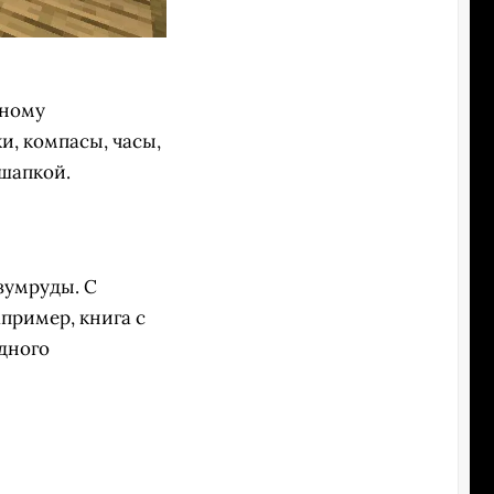
ьному
и, компасы, часы,
 шапкой.
зумруды. С
пример, книга с
дного