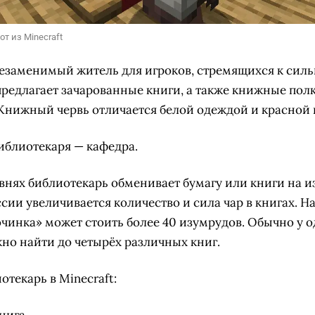
т из Minecraft
езаменимый житель для игроков, стремящихся к сил
редлагает зачарованные книги, а также книжные полк
 Книжный червь отличается белой одеждой и красной
иблиотекаря — кафедра.
внях библиотекарь обменивает бумагу или книги на и
ии увеличивается количество и сила чар в книгах. На
чинка» может стоить более 40 изумрудов. Обычно у о
но найти до четырёх различных книг.
отекарь в Minecraft: