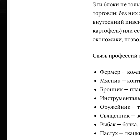
Эти блоки не тол
торговли: без них
внутренний инвен
картофель) или с
экономики, позво
Связь профессий 
Фермер — комп
Мясник — копт
Бронник — плав
Инструменталь
Оружейник — т
Священник — з
Рыбак — бочка.
Пастух — ткацк