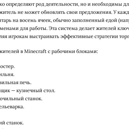
ько определяют род деятельности, но и необходимы д
 житель не может обновлять свои предложения. У кажд
тарь на восемь ячеек, обычно заполненный едой (нап
еменами для работы. Эта система делает жителей кл
ляя игрокам выстраивать эффективные стратегии торг
жителей в Minecraft с рабочими блоками:
остер.
ильня.
ильная печь.
щик — кузнечный стол.
очильный станок.
ельеварка.
ий станок.