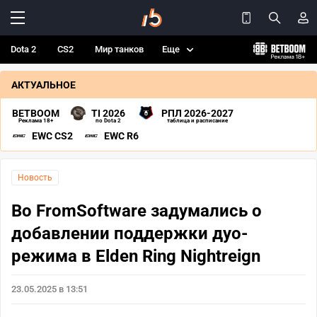
Dota 2
CS2
Мир танков
Еще
АКТУАЛЬНОЕ
BETBOOM
TI 2026
РПЛ 2026-2027
Реклама 18+
по Dota 2
таблица и расписание
EWC CS2
EWC R6
Новость
Во FromSoftware задумались о
добавлении поддержки дуо-
режима в Elden Ring Nightreign
23.05.2025 в 13:51