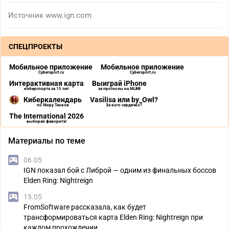
Источник
www.ign.com
СПЕЦПРОЕКТЫ
Мобильное приложение
Мобильное приложение
Cybersport.ru
Cybersport.ru
Интерактивная карта
Выиграй iPhone
киберспорта за 15 лет
за прогнозы на MLBB
Киберкалендарь
Vasilisa или by_Owl?
по Миру Танков
За кого сердечко?
The International 2026
выбирай фаворита!
Материалы по теме
06.05
IGN показал бой с Либрой — одним из финальных боссов
Elden Ring: Nightreign
15.05
FromSoftware рассказала, как будет
трансформироваться карта Elden Ring: Nightreign при
каждом прохождении