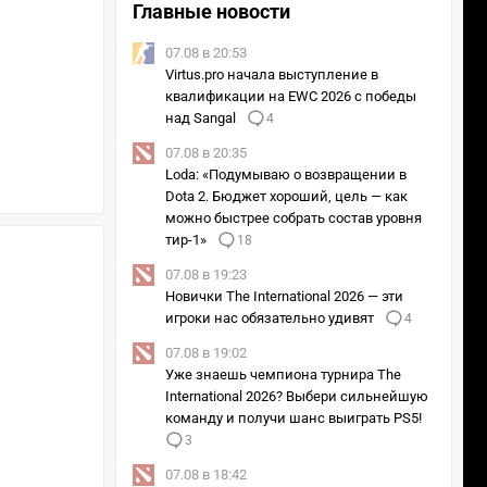
Главные новости
07.08 в 20:53
Virtus.pro начала выступление в
квалификации на EWC 2026 с победы
над Sangal
4
07.08 в 20:35
Loda: «Подумываю о возвращении в
Dota 2. Бюджет хороший, цель — как
можно быстрее собрать состав уровня
тир-1»
18
07.08 в 19:23
Новички The International 2026 — эти
игроки нас обязательно удивят
4
07.08 в 19:02
Уже знаешь чемпиона турнира The
International 2026? Выбери сильнейшую
команду и получи шанс выиграть PS5!
3
07.08 в 18:42