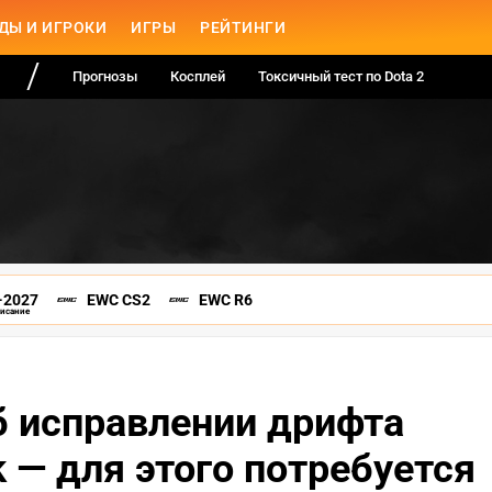
ДЫ И ИГРОКИ
ИГРЫ
РЕЙТИНГИ
Прогнозы
Косплей
Токсичный тест по Dota 2
-2027
EWC CS2
EWC R6
писание
б исправлении дрифта
 — для этого потребуется