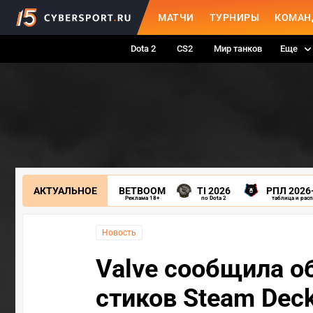
МАТЧИ
ТУРНИРЫ
КОМАН
Dota 2
CS2
Мир танков
Еще
АКТУАЛЬНОЕ
BETBOOM
TI 2026
РПЛ 2026
Реклама 18+
по Dota 2
таблица и рас
Новость
Valve сообщила о
стиков Steam Deck