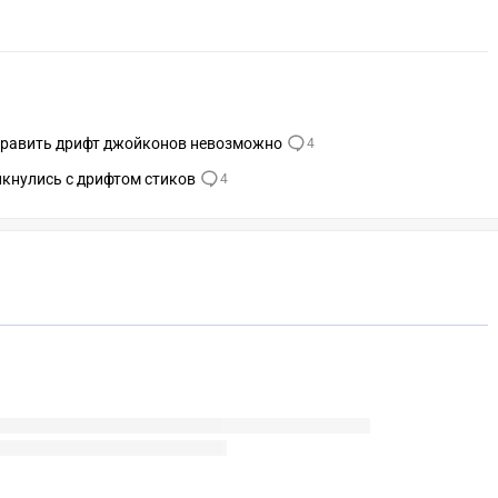
править дрифт джойконов невозможно
4
кнулись с дрифтом стиков
4