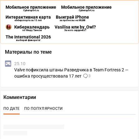
Мобильное приложение
Мобильное приложение
Cybersport.ru
Cybersport.ru
Интерактивная карта
Выиграй iPhone
киберспорта за 15 лет
за прогнозы на MLBB
Киберкалендарь
Vasilisa или by_Owl?
по Миру Танков
За кого сердечко?
The International 2026
выбирай фаворита!
Материалы по теме
25.10
Valve пофиксила штаны Разведчика в Team Fortress 2 —
ошибка просуществовала 17 лет
3
Комментарии
ПО ДАТЕ
ПО ПОПУЛЯРНОСТИ