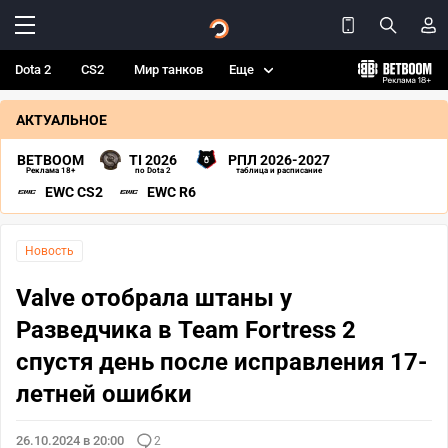
Dota 2
CS2
Мир танков
Еще
АКТУАЛЬНОЕ
BETBOOM
TI 2026
РПЛ 2026-2027
Реклама 18+
по Dota 2
таблица и расписание
EWC CS2
EWC R6
Новость
Valve отобрала штаны у
Разведчика в Team Fortress 2
спустя день после исправления 17-
летней ошибки
26.10.2024 в 20:00
2