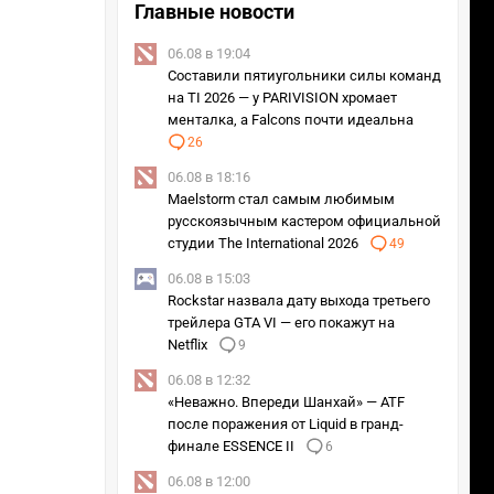
Главные новости
06.08 в 19:04
Составили пятиугольники силы команд
на TI 2026 — у PARIVISION хромает
менталка, а Falcons почти идеальна
26
06.08 в 18:16
Maelstorm стал самым любимым
русскоязычным кастером официальной
студии The International 2026
49
06.08 в 15:03
Rockstar назвала дату выхода третьего
трейлера GTA VI — его покажут на
Netflix
9
06.08 в 12:32
«Неважно. Впереди Шанхай» — ATF
после поражения от Liquid в гранд-
финале ESSENCE II
6
06.08 в 12:00