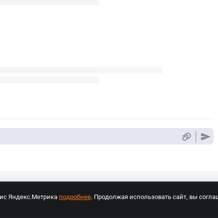
вис Яндекс.Метрика
подробнее
. Продолжая использовать сайт, вы согла
СПОРТ Медиа»
На сайте cybersport.ru применяются рекомендательные техноло