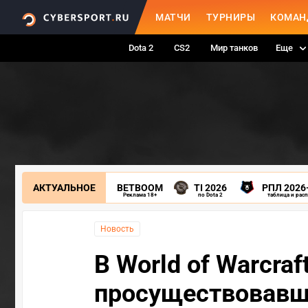
МАТЧИ
ТУРНИРЫ
КОМАН
Dota 2
CS2
Мир танков
Еще
АКТУАЛЬНОЕ
BETBOOM
TI 2026
РПЛ 2026
Реклама 18+
по Dota 2
таблица и рас
Новость
В World of Warcraf
просуществовавш