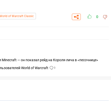
World of Warcraft Classic
0
и Minecraft — он показал рейд на Короля-лича в «песочнице»
льзователей World of Warcraft
9
СКАЧАТЬ НА
СК
ОВАТЬ
ЗАБРАТЬ
ANDROID