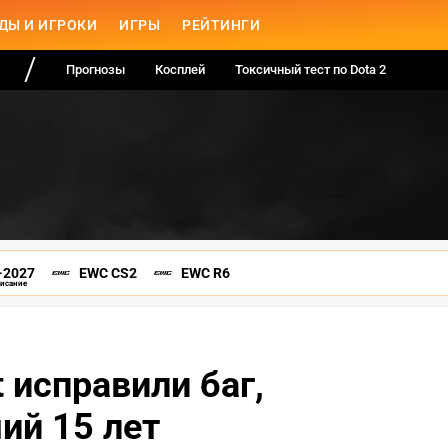
ДЫ И ИГРОКИ
ИГРЫ
РЕЙТИНГИ
Прогнозы
Косплей
Токсичный тест по Dota 2
-2027
EWC CS2
EWC R6
писание
t исправили баг,
ий 15 лет