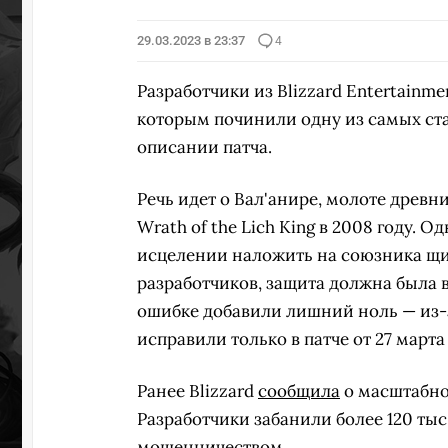
29.03.2023 в 23:37
4
Разработчики из Blizzard Entertainm
которым починили одну из самых ста
описании патча.
Речь идет о Вал'анире, молоте древн
Wrath of the Lich King в 2008 году. 
исцелении наложить на союзника щи
разработчиков, защита должна была в
ошибке добавили лишний ноль — из-з
исправили только в патче от 27 марта 
Ранее Blizzard
сообщила
о масштабной
Разработчики забанили более 120 тыс
мошенничеством.