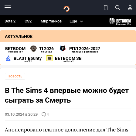
Dota 2
CS2
Мир танков
Еще
АКТУАЛЬНОЕ
BETBOOM
TI 2026
РПЛ 2026-2027
Реклама 18+
по Dota 2
таблица и расписание
BLAST Bounty
BETBOOM SB
по CS2
по Dota 2
Новость
В The Sims 4 впервые можно будет
сыграть за Смерть
03.10.2024 в 20:29
4
Анонсировано платное дополнение для
The Sims