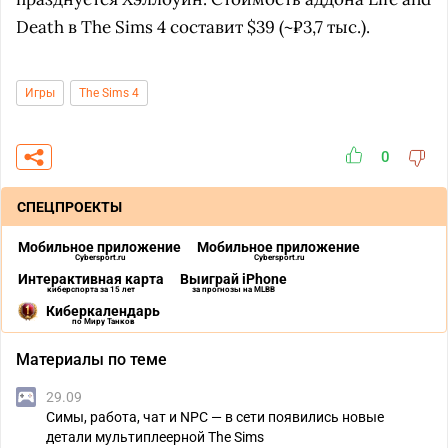
Death в The Sims 4 составит $39 (~₽3,7 тыс.).
Игры
The Sims 4
0
СПЕЦПРОЕКТЫ
Мобильное приложение
Мобильное приложение
Cybersport.ru
Cybersport.ru
Интерактивная карта
Выиграй iPhone
киберспорта за 15 лет
за прогнозы на MLBB
Киберкалендарь
по Миру Танков
Материалы по теме
29.09
Симы, работа, чат и NPC — в сети появились новые
детали мультиплеерной The Sims