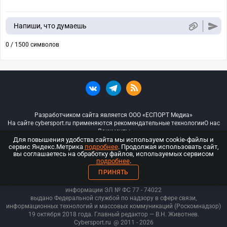
Напиши, что думаешь
0 / 1500 символов
Разработчиком сайта является ООО «ЕСПОРТ Медиа»
На сайте cybersport.ru применяются рекомендательные технологии
О нас
Документы
Для повышения удобства сайта мы используем cookie-файлы и
сервис Яндекс.Метрика
подробнее
. Продолжая использовать сайт,
© ООО «Киберспорт.ру» — Все права защищены
вы соглашаетесь на обработку файлов, используемых сервисом
подробнее
.
18+
ПРИНЯТЬ
ООО «Киберспорт.ру». Свидетельство о регистрации средств массовой
информации ЭЛ № ФС 77 - 74
022
выдано Федеральной службой по надзору в сфере связи,
информационных технологий и массовых коммуникаций (Роскомнадзор)
19 октября 2018 года. Главный редактор — В.Н. Животнев.
Cybersport.ru
@ 2011 - 2026