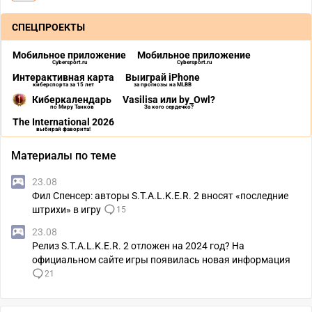
СПЕЦПРОЕКТЫ
Мобильное приложение
Мобильное приложение
Cybersport.ru
Cybersport.ru
Интерактивная карта
Выиграй iPhone
киберспорта за 15 лет
за прогнозы на MLBB
Киберкалендарь
Vasilisa или by_Owl?
по Миру Танков
За кого сердечко?
The International 2026
выбирай фаворита!
Материалы по теме
23.08
Фил Спенсер: авторы S.T.A.L.K.E.R. 2 вносят «последние
штрихи» в игру
15
23.08
Релиз S.T.A.L.K.E.R. 2 отложен на 2024 год? На
официальном сайте игры появилась новая информация
21