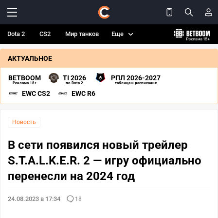
Dota 2
CS2
Мир танков
Еще
АКТУАЛЬНОЕ
BETBOOM
TI 2026
РПЛ 2026-2027
Реклама 18+
по Dota 2
таблица и расписание
EWC CS2
EWC R6
Новость
В сети появился новый трейлер
S.T.A.L.K.E.R. 2 — игру официально
перенесли на 2024 год
24.08.2023 в 17:34
18