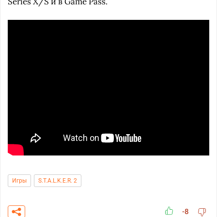
Series X/S и в Game Pass.
Игры
S.T.A.L.K.E.R. 2
-8