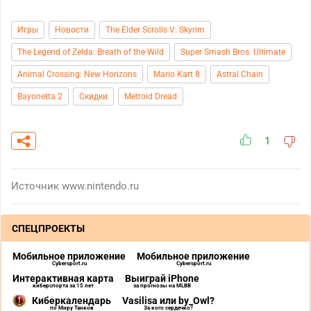
Игры
Новости
The Elder Scrolls V: Skyrim
The Legend of Zelda: Breath of the Wild
Super Smash Bros. Ultimate
Animal Crossing: New Horizons
Mario Kart 8
Astral Chain
Bayonetta 2
Скидки
Metroid Dread
1
Источник
www.nintendo.ru
СПЕЦПРОЕКТЫ
Мобильное приложение
Мобильное приложение
Cybersport.ru
Cybersport.ru
Интерактивная карта
Выиграй iPhone
киберспорта за 15 лет
за прогнозы на MLBB
Киберкалендарь
Vasilisa или by_Owl?
по Миру Танков
За кого сердечко?