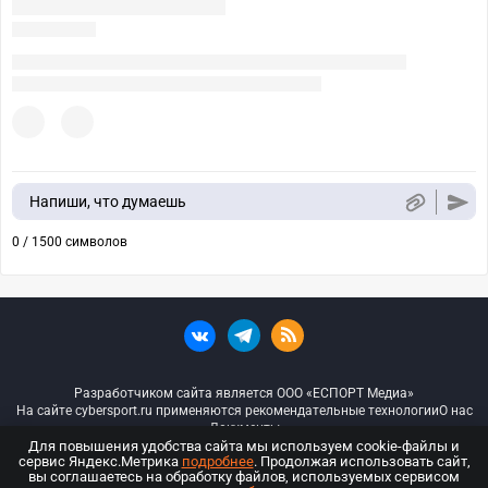
Напиши, что думаешь
0 / 1500 символов
Разработчиком сайта является ООО «ЕСПОРТ Медиа»
На сайте cybersport.ru применяются рекомендательные технологии
О нас
Документы
Для повышения удобства сайта мы используем cookie-файлы и
сервис Яндекс.Метрика
подробнее
. Продолжая использовать сайт,
© ООО «Киберспорт.ру» — Все права защищены
вы соглашаетесь на обработку файлов, используемых сервисом