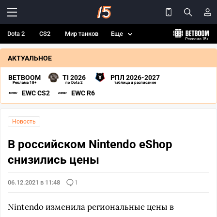
Dota 2
CS2
Мир танков
Еще
АКТУАЛЬНОЕ
BETBOOM
TI 2026
РПЛ 2026-2027
Реклама 18+
по Dota 2
таблица и расписание
EWC CS2
EWC R6
Новость
В российском Nintendo eShop
снизились цены
06.12.2021 в 11:48
1
Nintendo изменила региональные цены в