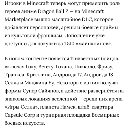
Игроки в Minecraft теперь могут примерить роль
героев аниме Dragon Ball Z — на Minecraft
Marketplace вышло масштабное DLC, которое
добавляет персонажей, арены и боевые приёмы
из культовой франшизы. Дополнение уже
доступно для покупки за 1 510 «майнкоинов».
В новом контенте появятся 11 известных бойцов,
включая Гоку, Вегету, Гохана, Пикколо, Фризу,
Транкса, Криллина, Андроида 17, Андроида 18,
Селла и Маджина Бу. Некоторые из них получат
формы Супер Сайянов, а действие развернётся на
знаковых локациях вселенной — среди них арена
«Игры Селла», планета Намек, штаб-квартира
Capsule Corp и турнирная площадка Всемирных
боевых искусств.