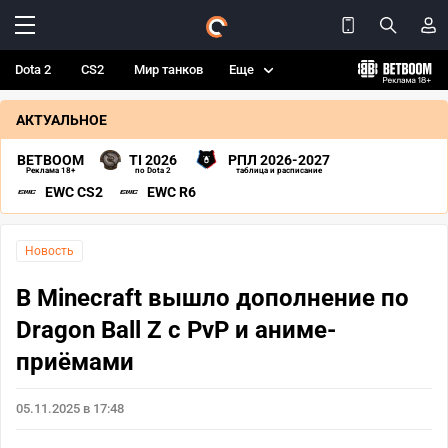
Dota 2
CS2
Мир танков
Еще
АКТУАЛЬНОЕ
BETBOOM
TI 2026
РПЛ 2026-2027
Реклама 18+
по Dota 2
таблица и расписание
EWC CS2
EWC R6
Новость
В Minecraft вышло дополнение по
Dragon Ball Z с PvP и аниме-
приёмами
05.11.2025 в 17:48