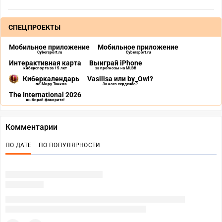
СПЕЦПРОЕКТЫ
Мобильное приложение
Мобильное приложение
Cybersport.ru
Cybersport.ru
Интерактивная карта
Выиграй iPhone
киберспорта за 15 лет
за прогнозы на MLBB
Киберкалендарь
Vasilisa или by_Owl?
по Миру Танков
За кого сердечко?
The International 2026
выбирай фаворита!
Комментарии
ПО ДАТЕ
ПО ПОПУЛЯРНОСТИ