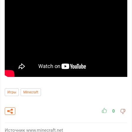
Игры
Minecraft
0
Источник
www.minecraft.net