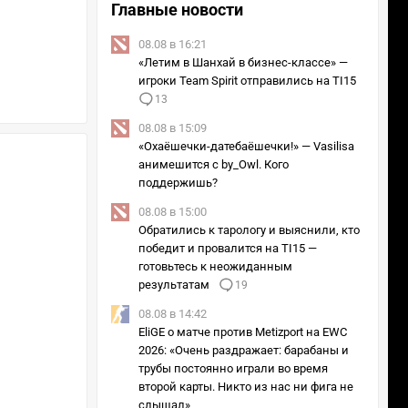
Главные новости
08.08 в 16:21
«Летим в Шанхай в бизнес-классе» —
игроки Team Spirit отправились на TI15
13
08.08 в 15:09
«Охаёшечки-датебаёшечки!» — Vasilisa
анимешится с by_Owl. Кого
поддержишь?
08.08 в 15:00
Обратились к тарологу и выяснили, кто
победит и провалится на TI15 —
готовьтесь к неожиданным
результатам
19
08.08 в 14:42
EliGE о матче против Metizport на EWC
2026: «Очень раздражает: барабаны и
трубы постоянно играли во время
второй карты. Никто из нас ни фига не
слышал»