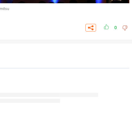
mitsu
0