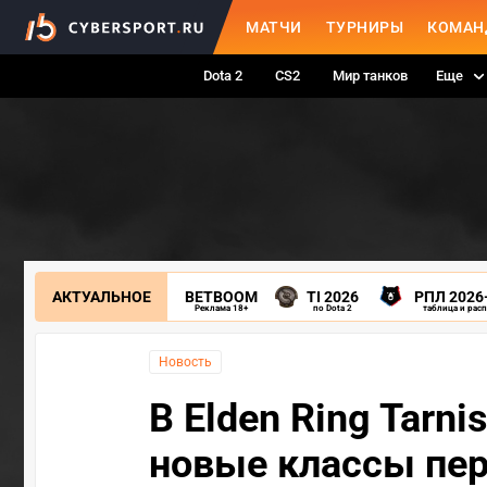
МАТЧИ
ТУРНИРЫ
КОМАН
Dota 2
CS2
Мир танков
Еще
АКТУАЛЬНОЕ
BETBOOM
TI 2026
РПЛ 2026
Реклама 18+
по Dota 2
таблица и рас
Новость
В Elden Ring Tarni
новые классы пе