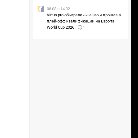
08.08 в 14:02
Virtus.pro обыграла JiJieHao и прошла в
плей-офф квалификации на Esports
World Cup 2026
1