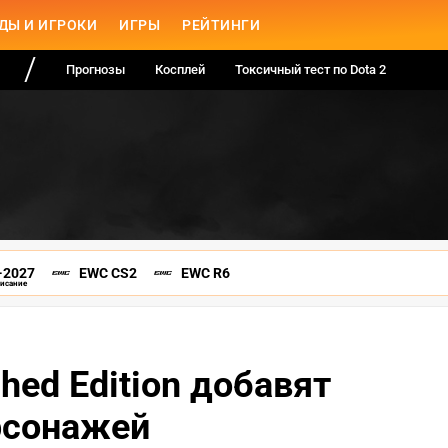
ДЫ И ИГРОКИ
ИГРЫ
РЕЙТИНГИ
Прогнозы
Косплей
Токсичный тест по Dota 2
-2027
EWC CS2
EWC R6
писание
shed Edition добавят
рсонажей