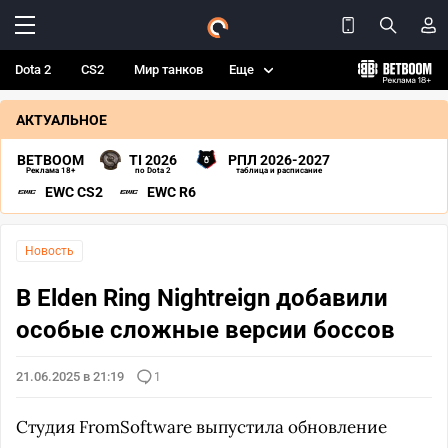
Dota 2
CS2
Мир танков
Еще
АКТУАЛЬНОЕ
BETBOOM
TI 2026
РПЛ 2026-2027
Реклама 18+
по Dota 2
таблица и расписание
EWC CS2
EWC R6
Новость
В Elden Ring Nightreign добавили
особые сложные версии боссов
21.06.2025 в 21:19
1
Студия FromSoftware выпустила обновление