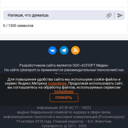
Напиши, что думаешь
0 / 1500 символов
Разработчиком сайта является ООО «ЕСПОРТ Медиа»
На сайте cybersport.ru применяются рекомендательные технологии
О нас
Документы
Для повышения удобства сайта мы используем cookie-файлы и
сервис Яндекс.Метрика
подробнее
. Продолжая использовать сайт,
© ООО «Киберспорт.ру» — Все права защищены
вы соглашаетесь на обработку файлов, используемых сервисом
подробнее
.
18+
ПРИНЯТЬ
ООО «Киберспорт.ру». Свидетельство о регистрации средств массовой
информации ЭЛ № ФС 77 - 74
022
выдано Федеральной службой по надзору в сфере связи,
информационных технологий и массовых коммуникаций (Роскомнадзор)
19 октября 2018 года. Главный редактор — В.Н. Животнев.
Cybersport.ru
@ 2011 - 2026