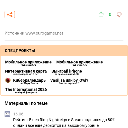
0
Источник
www.eurogamer.net
СПЕЦПРОЕКТЫ
Мобильное приложение
Мобильное приложение
Cybersport.ru
Cybersport.ru
Интерактивная карта
Выиграй iPhone
киберспорта за 15 лет
за прогнозы на MLBB
Киберкалендарь
Vasilisa или by_Owl?
по Миру Танков
За кого сердечко?
The International 2026
выбирай фаворита!
Материалы по теме
16.06
Рейтинг Elden Ring Nightreign в Steam поднялся до 80% —
онлайн всё ещё держится на высоком уровне