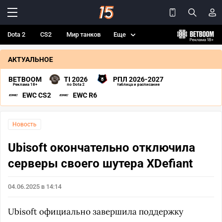
Dota 2
CS2
Мир танков
Еще
АКТУАЛЬНОЕ
BETBOOM
TI 2026
РПЛ 2026-2027
Реклама 18+
по Dota 2
таблица и расписание
EWC CS2
EWC R6
Новость
Ubisoft окончательно отключила
серверы своего шутера XDefiant
04.06.2025 в 14:14
Ubisoft официально завершила поддержку