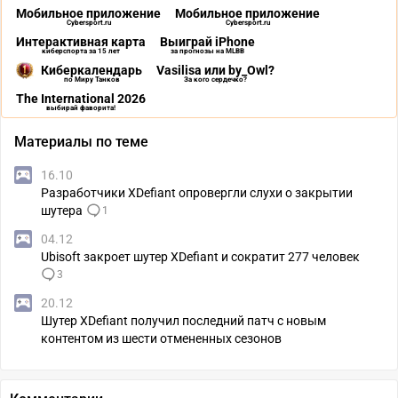
Мобильное приложение
Мобильное приложение
Cybersport.ru
Cybersport.ru
Интерактивная карта
Выиграй iPhone
киберспорта за 15 лет
за прогнозы на MLBB
Киберкалендарь
Vasilisa или by_Owl?
по Миру Танков
За кого сердечко?
The International 2026
выбирай фаворита!
Материалы по теме
16.10
Разработчики XDefiant опровергли слухи о закрытии
шутера
1
04.12
Ubisoft закроет шутер XDefiant и сократит 277 человек
3
20.12
Шутер XDefiant получил последний патч с новым
контентом из шести отмененных сезонов