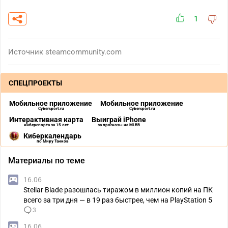
1
Источник
steamcommunity.com
СПЕЦПРОЕКТЫ
Мобильное приложение
Мобильное приложение
Cybersport.ru
Cybersport.ru
Интерактивная карта
Выиграй iPhone
киберспорта за 15 лет
за прогнозы на MLBB
Киберкалендарь
по Миру Танков
Материалы по теме
16.06
Stellar Blade разошлась тиражом в миллион копий на ПК
всего за три дня — в 19 раз быстрее, чем на PlayStation 5
3
16.06