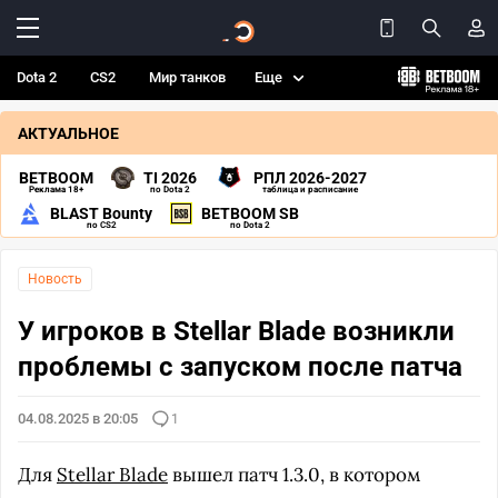
Dota 2
CS2
Мир танков
Еще
АКТУАЛЬНОЕ
BETBOOM
TI 2026
РПЛ 2026-2027
Реклама 18+
по Dota 2
таблица и расписание
BLAST Bounty
BETBOOM SB
по CS2
по Dota 2
Новость
У игроков в Stellar Blade возникли
проблемы с запуском после патча
04.08.2025 в 20:05
1
Для
Stellar Blade
вышел патч 1.3.0, в котором