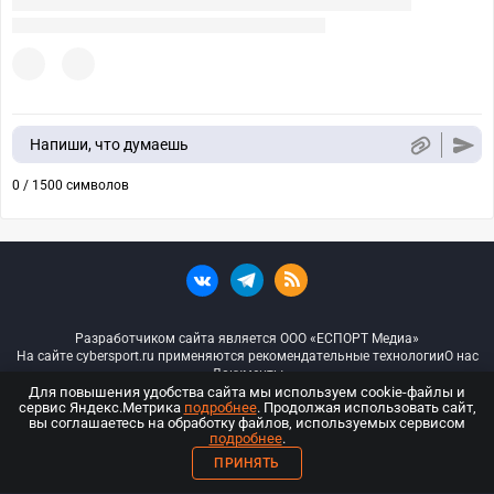
Напиши, что думаешь
0 / 1500 символов
Разработчиком сайта является ООО «ЕСПОРТ Медиа»
На сайте cybersport.ru применяются рекомендательные технологии
О нас
Документы
Для повышения удобства сайта мы используем cookie-файлы и
сервис Яндекс.Метрика
подробнее
. Продолжая использовать сайт,
© ООО «Киберспорт.ру» — Все права защищены
вы соглашаетесь на обработку файлов, используемых сервисом
подробнее
.
18+
ПРИНЯТЬ
ООО «Киберспорт.ру». Свидетельство о регистрации средств массовой