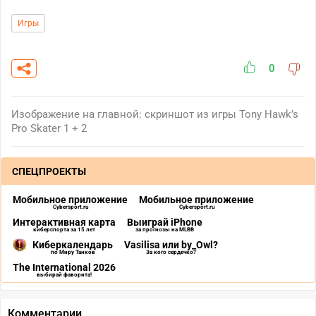
Игры
0
Изображение на главной: скриншот из игры Tony Hawk’s
Pro Skater 1 + 2
СПЕЦПРОЕКТЫ
Мобильное приложение
Мобильное приложение
Cybersport.ru
Cybersport.ru
Интерактивная карта
Выиграй iPhone
киберспорта за 15 лет
за прогнозы на MLBB
Киберкалендарь
Vasilisa или by_Owl?
по Миру Танков
За кого сердечко?
The International 2026
выбирай фаворита!
Комментарии