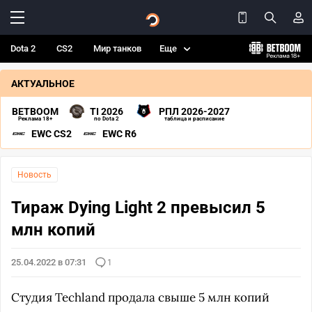
Dota 2
CS2
Мир танков
Еще
АКТУАЛЬНОЕ
BETBOOM
TI 2026
РПЛ 2026-2027
Реклама 18+
по Dota 2
таблица и расписание
EWC CS2
EWC R6
Новость
Тираж Dying Light 2 превысил 5
млн копий
25.04.2022 в 07:31
1
Студия Techland продала свыше 5 млн копий