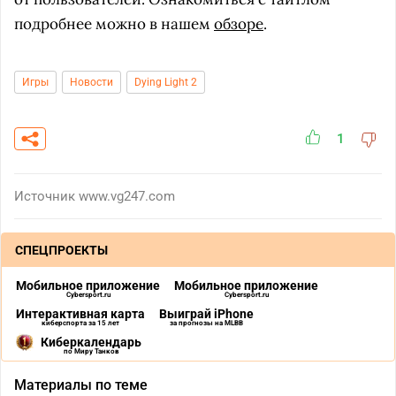
подробнее можно в нашем
обзоре
.
Игры
Новости
Dying Light 2
1
Источник
www.vg247.com
СПЕЦПРОЕКТЫ
Мобильное приложение
Мобильное приложение
Cybersport.ru
Cybersport.ru
Интерактивная карта
Выиграй iPhone
киберспорта за 15 лет
за прогнозы на MLBB
Киберкалендарь
по Миру Танков
Материалы по теме