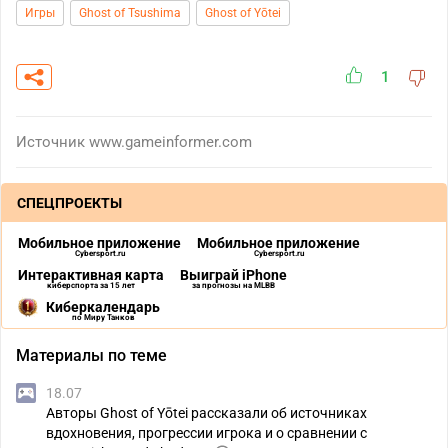
Игры
Ghost of Tsushima
Ghost of Yōtei
1
Источник
www.gameinformer.com
СПЕЦПРОЕКТЫ
Мобильное приложение
Мобильное приложение
Cybersport.ru
Cybersport.ru
Интерактивная карта
Выиграй iPhone
киберспорта за 15 лет
за прогнозы на MLBB
Киберкалендарь
по Миру Танков
Материалы по теме
18.07
Авторы Ghost of Yōtei рассказали об источниках
вдохновения, прогрессии игрока и о сравнении с