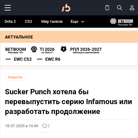
Dota 2
CS2
Мир танков
Еще
АКТУАЛЬНОЕ
BETBOOM
TI 2026
РПЛ 2026-2027
Реклама 18+
по Dota 2
таблица и расписание
EWC CS2
EWC R6
Новость
Sucker Punch хотела бы
перевыпустить серию Infamous или
разработать продолжение
18.07.2025 в 10:45
5