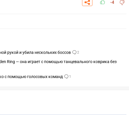
-4
ной рукой и убила нескольких боссов
2
den Ring — она играет с помощью танцевального коврика без
ько с помощью голосовых команд
1