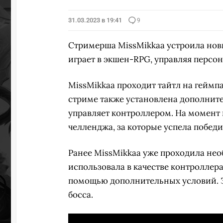
31.03.2023 в 19:41
9
Стримерша MissMikkaa устроила но
играет в экшен-RPG, управляя персо
MissMikkaa проходит тайтл на геймпа
стриме также установлена дополните
управляет контроллером. На момент 
челленджа, за которые успела победи
Ранее MissMikkaa уже проходила нео
использовала в качестве контроллер
помощью дополнительных условий. За
босса.