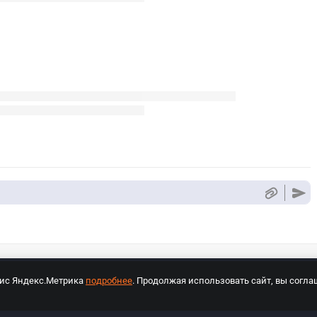
вис Яндекс.Метрика
подробнее
. Продолжая использовать сайт, вы согла
СПОРТ Медиа»
На сайте cybersport.ru применяются рекомендательные техноло