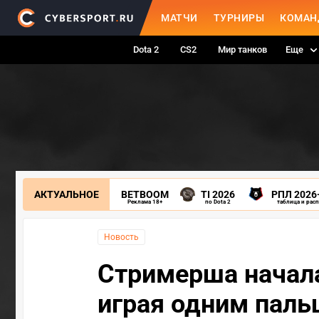
МАТЧИ
ТУРНИРЫ
КОМАН
Dota 2
CS2
Мир танков
Еще
АКТУАЛЬНОЕ
BETBOOM
TI 2026
РПЛ 2026
Реклама 18+
по Dota 2
таблица и рас
Новость
Стримерша начала
играя одним паль