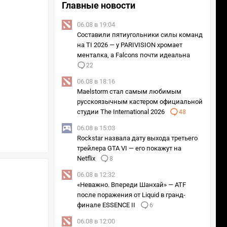
Главные новости
06.08 в 19:04
Составили пятиугольники силы команд
на TI 2026 — у PARIVISION хромает
менталка, а Falcons почти идеальна
22
06.08 в 18:16
Maelstorm стал самым любимым
русскоязычным кастером официальной
студии The International 2026
48
06.08 в 15:03
Rockstar назвала дату выхода третьего
трейлера GTA VI — его покажут на
Netflix
8
06.08 в 12:32
«Неважно. Впереди Шанхай» — ATF
после поражения от Liquid в гранд-
финале ESSENCE II
6
06.08 в 12:00