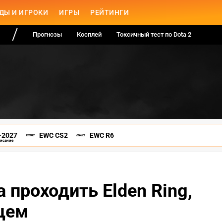
ДЫ И ИГРОКИ
ИГРЫ
РЕЙТИНГИ
Прогнозы
Косплей
Токсичный тест по Dota 2
-2027
EWC CS2
EWC R6
писание
 проходить Elden Ring,
цем