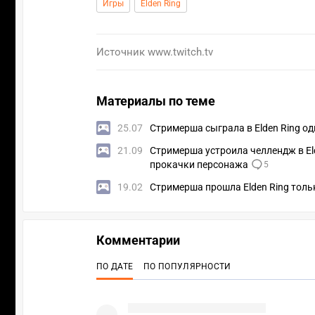
Игры
Elden Ring
Источник
www.twitch.tv
Материалы по теме
25.07
Стримерша сыграла в Elden Ring од
21.09
Стримерша устроила челлендж в El
прокачки персонажа
5
19.02
Стримерша прошла Elden Ring тол
Комментарии
ПО ДАТЕ
ПО ПОПУЛЯРНОСТИ