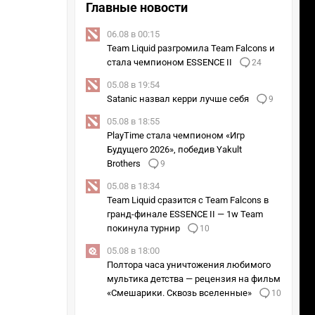
Главные новости
06.08 в 00:15
Team Liquid разгромила Team Falcons и
стала чемпионом ESSENCE II
24
05.08 в 19:54
Satanic назвал керри лучше себя
9
05.08 в 18:55
PlayTime стала чемпионом «Игр
Будущего 2026», победив Yakult
Brothers
9
05.08 в 18:34
Team Liquid сразится с Team Falcons в
гранд-финале ESSENCE II — 1w Team
покинула турнир
10
05.08 в 18:00
Полтора часа уничтожения любимого
мультика детства — рецензия на фильм
«Смешарики. Сквозь вселенные»
10