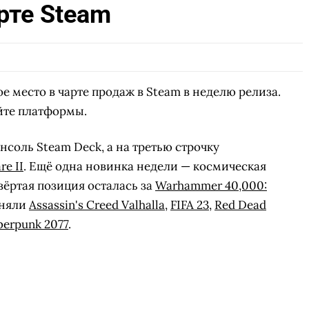
рте Steam
е место в чарте продаж в Steam в неделю релиза.
йте платформы.
соль Steam Deck, а на третью строчку
re II
. Ещё одна новинка недели — космическая
твёртая позиция осталась за
Warhammer 40,000:
аняли
Assassin's Creed Valhalla
,
FIFA 23
,
Red Dead
berpunk 2077
.