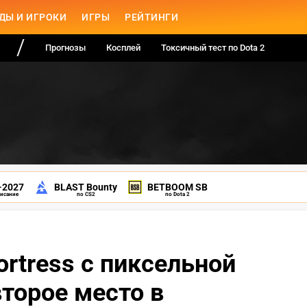
ДЫ И ИГРОКИ
ИГРЫ
РЕЙТИНГИ
Прогнозы
Косплей
Токсичный тест по Dota 2
-2027
BLAST Bounty
BETBOOM SB
писание
по CS2
по Dota 2
ortress с пиксельной
второе место в