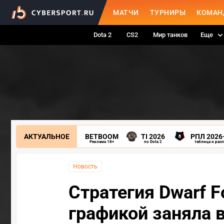
МАТЧИ
ТУРНИРЫ
КОМАН
Dota 2
CS2
Мир танков
Еще
АКТУАЛЬНОЕ
BETBOOM
TI 2026
РПЛ 2026
Реклама 18+
по Dota 2
таблица и рас
Новость
Стратегия Dwarf F
графикой заняла 