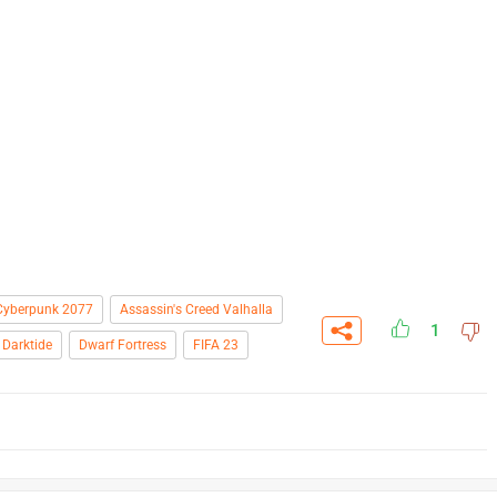
Cyberpunk 2077
Assassin's Creed Valhalla
1
Darktide
Dwarf Fortress
FIFA 23
СКАЧАТ
УЧАСТВОВАТЬ
ЗАБРАТЬ
ANDRO