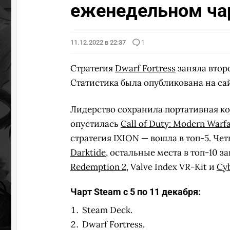
еженедельном ча
11.12.2022 в 22:37
1
Стратегия
Dwarf Fortress
заняла второ
Статистика была опубликована на са
Лидерство сохранила портативная кон
опустилась
Call of Duty: Modern Warfa
стратегия IXION — вошла в топ-5. Че
Darktide
, остальные места в топ-10 з
Redemption 2
, Valve Index VR-Kit и
Cy
Чарт Steam с 5 по 11 декабря:
Steam Deck.
Dwarf Fortress.