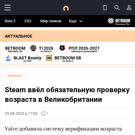
Dota 2
CS2
Мир танков
Еще
АКТУАЛЬНОЕ
BETBOOM
TI 2026
РПЛ 2026-2027
Реклама 18+
по Dota 2
таблица и расписание
BLAST Bounty
BETBOOM SB
по CS2
по Dota 2
Новость
Steam ввёл обязательную проверку
возраста в Великобритании
29.08.2025 в 17:03
1
Valve добавила систему верификации возраста