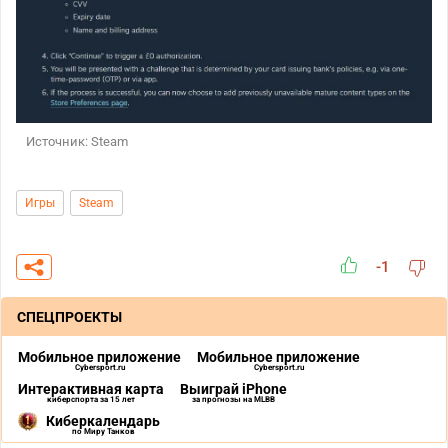
Источник: Steam
Игры
Steam
-1
СПЕЦПРОЕКТЫ
Мобильное приложение
Мобильное приложение
Cybersport.ru
Cybersport.ru
Интерактивная карта
Выиграй iPhone
киберспорта за 15 лет
за прогнозы на MLBB
Киберкалендарь
по Миру Танков